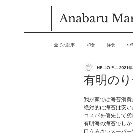
Anabaru Mar
全ての記事
和食
洋食
中
HELLO P.J.
2021
ヘルシー
スタミナ
魚介
有明のり
シンプル料理
発酵系
ス
我が家では海苔消費
絶対的に海苔は安い
コスパを優先して劣
有明海の海苔でしか
口うるさいスーパー