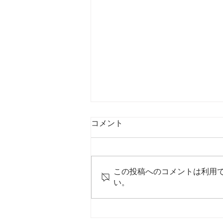
コメント
この投稿へのコメントは利用
い。
自然の色が美しい、五色そう
めん。