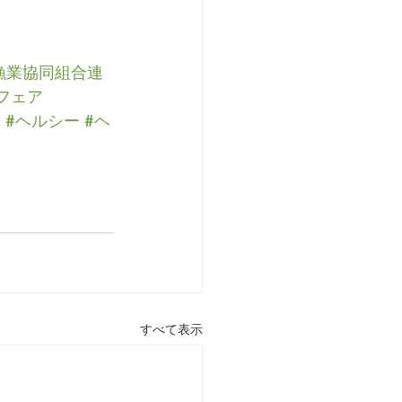
漁業協同組合連
フェア
り
#ヘルシー
#ヘ
すべて表示