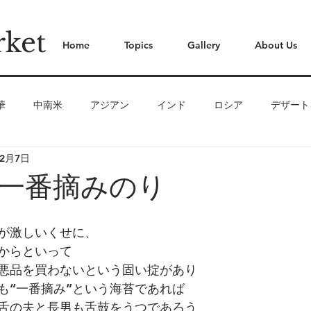
ket
Home
Topics
Gallery
About Us
華
中南米
アジアン
インド
ロシア
デザート
年2月7日
類
肉
出汁・スープ
海藻類
野菜
お茶・コー
一番摘みのり
ナック・お菓子
が激しいくせに、
からといって
悪品を買わないという固い掟があり
も“一番摘み”という海苔であれば
舌の夫と長男も舌鼓をうつであろう