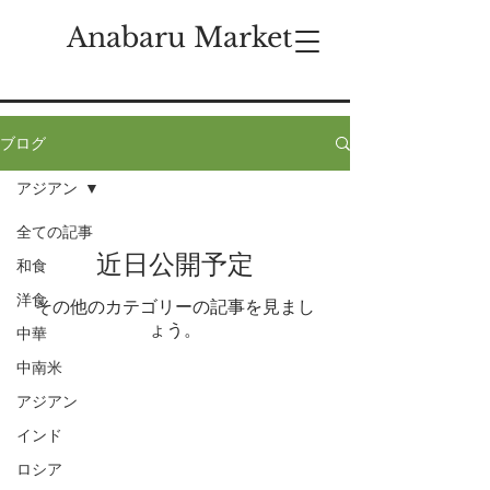
Anabaru Market
ブログ
アジアン
全ての記事
近日公開予定
和食
洋食
その他のカテゴリーの記事を見まし
ょう。
中華
中南米
アジアン
©
2021-2024
Anabaru-Market
.com
by Prism
インド
|
掲載申込
|
運営
|
Contact us
|
Privacy policy
ロシア
|