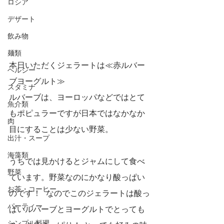
ロシア
デザート
飲み物
麺類
本日いただくジェラートは≪赤ルバー
ヘルシー
ブヨーグルト≫  
スタミナ
ルバーブは、ヨーロッパなどではとて
魚介類
もポピュラーですが日本ではなかなか
肉
目にすることは少ない野菜。 
出汁・スープ
海藻類
うちでは見かけるとジャムにして食べ
野菜
ています。野菜なのにかなり酸っぱい
お茶・コーヒー
のです！  なのでこのジェラートは酸っ
パーティー
ぱいルバーブとヨーグルトでとっても
シンプル料理