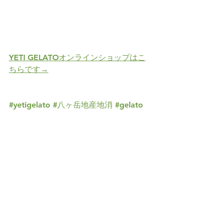
YETI GELATOオンラインショップはこ
ちらです→
#yetigelato
#八ヶ岳地産地消
#gelato
#ヘルシー
#ヘルシージェラート
すべて表示
最新記事