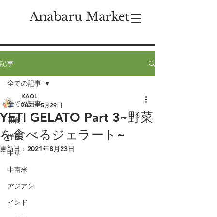
Anabaru Market
記事
全ての記事
KAOL
全ての記事
2021年5月29日
YETI GELATO Part 3~野菜
和食
を食べるジェラート~
洋食
更新日：
2021年8月23日
中華
中南米
アジアン
インド