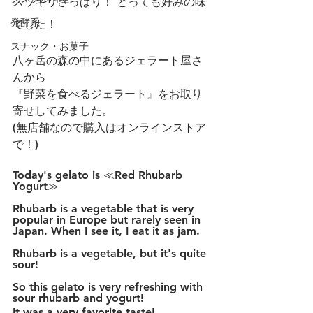
スッキリさっぱり！ とっても好みの味
発酵系
でした！
スナック・お菓子
八ヶ岳の森の中にあるジェラート屋さ
んから
『野菜を食べるジェラート』をお取り
寄せしてみました。 
(無店舗なので購入はオンラインストア
で！) 
Today's gelato is ≪Red Rhubarb 
Yogurt≫
Rhubarb is a vegetable that is very 
popular in Europe but rarely seen in 
Japan. When I see it, I eat it as jam.
Rhubarb is a vegetable, but it's quite 
sour!
So this gelato is very refreshing with 
sour rhubarb and yogurt!
It was a very favorite taste!