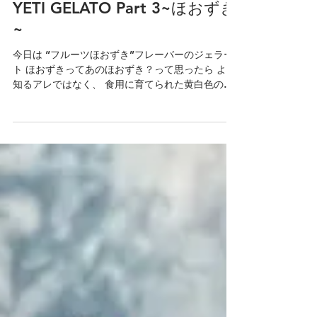
2021年10月7日
YETI GELATO Part 3~ほおずき
~
今日は “フルーツほおずき”フレーバーのジェラー
ト ほおずきってあのほおずき？って思ったら よく
知るアレではなく、 食用に育てられた黄白色の果
肉なんですって。 子供の頃は食べちゃダメよ！っ
て言われてきたから 観賞用のほうの味もわからず
(笑)...