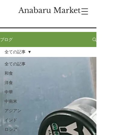
Anabaru Market
ブログ
全ての記事
全ての記事
和食
洋食
中華
中南米
アジアン
インド
ロシア