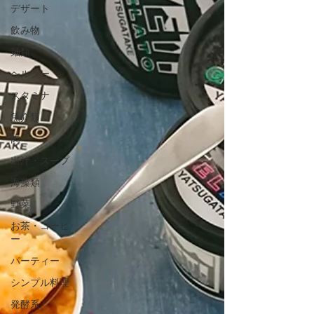
デザート
飲み物
麺類
ヘルシー
スタミナ
魚介類
肉
出汁・スープ
海藻類
野菜
お茶・コーヒ
ー
パーティー
シンプル料理
発酵系