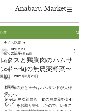
Anabaru Market
記事
全ての記事
HELLO P.J.
全ての記事
2021年4月16日
レタスと鶏胸肉のハムサ
和食
ンド〜旬の無農薬野菜〜
洋食
更新日：
2021年8月23日
中華
中南米
我が家の姫と王子はハムサンドが大好
物。
アジアン
茅ヶ崎 島次郎農園「旬の無農薬野菜セ
インド
ット」をお取り寄せしたので、レタス