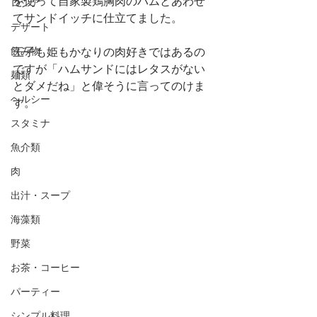
を使って自家製鶏胸肉のハムとあわせ
ロシア
てサンドイッチに仕立てました。
デザート
飲み物
王子も姫もかなりの肉好きではあるの
ですが「ハムサンドにはレタスがない
麺類
とダメだね」と偉そうに言ってのけま
ヘルシー
す。
スタミナ
魚介類
肉
出汁・スープ
海藻類
野菜
お茶・コーヒー
パーティー
シンプル料理