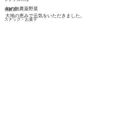
旬の無農薬野菜
発酵系
大地の恵みで元気をいただきました。
スナック・お菓子