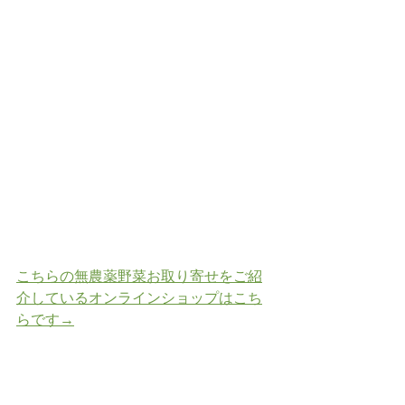
こちらの無農薬野菜お取り寄せをご紹
介しているオンラインショップはこち
らです→
#とことこ暮らし
#湘南とことこ暮らし